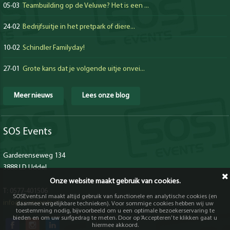
05-03
Teambuilding op de Veluwe? Het is een ...
24-02
Bedrijfsuitje in het pretpark of diere...
10-02
Schindler Familyday!
27-01
Grote kans dat je volgende uitje onvei...
Meer nieuws
Lees onze blog
SOS Events
Garderenseweg 134
3888 LD Uddel
Onze website maakt gebruik van cookies.
T: 0577-401506
SOSEvents.nl maakt altijd gebruik van functionele en analytische cookies (en
info@sosevents.nl
daarmee vergelijkbare technieken). Voor sommige cookies hebben wij uw
toestemming nodig, bijvoorbeeld om u een optimale bezoekerservaring te
bieden en om uw surfgedrag te meten. Door op ‘Accepteren’ te klikken gaat u
hiermee akkoord.