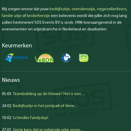
Wij zorgen ervoor dat jouw
bedrijfsuitje
,
vriendenuitje
,
vrijgezellenfeest
,
familie uitje
of
kinderfeestje
een belevenis wordt die jullie zich nog lang
zullen herinneren! SOS Events BV is sinds 1996 toonaangevend in de
evenementen en uitjesbranche in Nederland en daarbuiten.
Keurmerken
Nieuws
05-03
Teambuilding op de Veluwe? Het is een ...
24-02
Bedrijfsuitje in het pretpark of diere...
10-02
Schindler Familyday!
27-01
Grote kans dat je volgende uitje onvei...