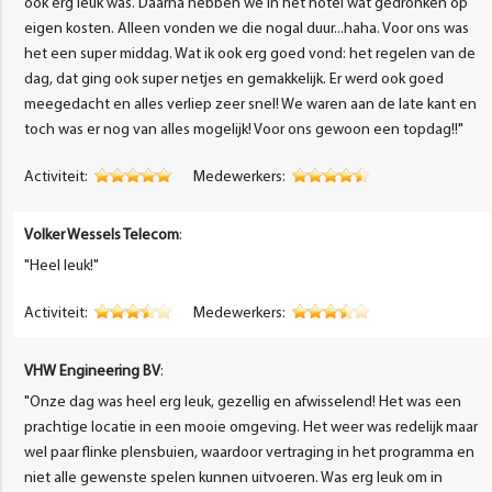
ook erg leuk was. Daarna hebben we in het hotel wat gedronken op
eigen kosten. Alleen vonden we die nogal duur...haha. Voor ons was
het een super middag. Wat ik ook erg goed vond: het regelen van de
dag, dat ging ook super netjes en gemakkelijk. Er werd ook goed
meegedacht en alles verliep zeer snel! We waren aan de late kant en
toch was er nog van alles mogelijk! Voor ons gewoon een topdag!!"
Activiteit:
Medewerkers:
Volker Wessels Telecom
:
"Heel leuk!"
Activiteit:
Medewerkers:
VHW Engineering BV
:
"Onze dag was heel erg leuk, gezellig en afwisselend! Het was een
prachtige locatie in een mooie omgeving. Het weer was redelijk maar
wel paar flinke plensbuien, waardoor vertraging in het programma en
niet alle gewenste spelen kunnen uitvoeren. Was erg leuk om in