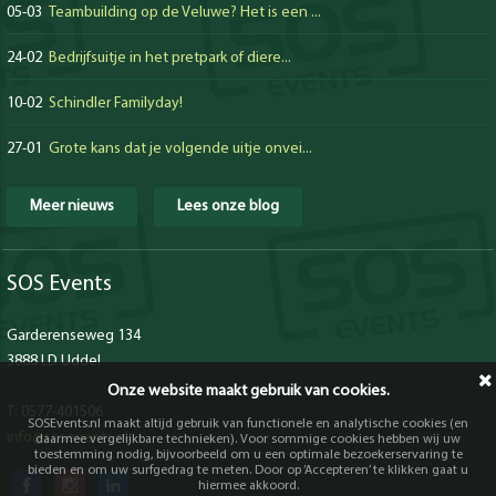
05-03
Teambuilding op de Veluwe? Het is een ...
24-02
Bedrijfsuitje in het pretpark of diere...
10-02
Schindler Familyday!
27-01
Grote kans dat je volgende uitje onvei...
Meer nieuws
Lees onze blog
SOS Events
Garderenseweg 134
3888 LD Uddel
Onze website maakt gebruik van cookies.
T: 0577-401506
SOSEvents.nl maakt altijd gebruik van functionele en analytische cookies (en
info@sosevents.nl
daarmee vergelijkbare technieken). Voor sommige cookies hebben wij uw
toestemming nodig, bijvoorbeeld om u een optimale bezoekerservaring te
bieden en om uw surfgedrag te meten. Door op ‘Accepteren’ te klikken gaat u
hiermee akkoord.