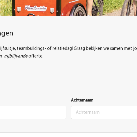
ragen
fsuitje, teambuildings- of relatiedag! Graag bekijken we samen met jo
en
vrijblijvende
offerte.
Achternaam