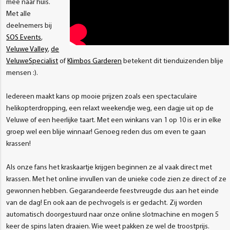
mee naar huis.
Met alle
deelnemers bij
SOS Events
,
Veluwe Valley
,
de
VeluweSpecialist
of
Klimbos Garderen
betekent dit tienduizenden blije
mensen :).
Iedereen maakt kans op mooie prijzen zoals een spectaculaire
helikopterdropping, een relaxt weekendje weg, een dagje uit op de
Veluwe of een heerlijke taart. Met een winkans van 1 op 10 is er in elke
groep wel een blije winnaar! Genoeg reden dus om even te gaan
krassen!
Als onze fans het kraskaartje krijgen beginnen ze al vaak direct met
krassen. Met het online invullen van de unieke code zien ze direct of ze
gewonnen hebben. Gegarandeerde feestvreugde dus aan het einde
van de dag! En ook aan de pechvogels is er gedacht. Zij worden
automatisch doorgestuurd naar onze online slotmachine en mogen 5
keer de spins laten draaien. Wie weet pakken ze wel de troostprijs.