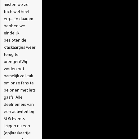
misten we ze
toch wel heel
erg... En daarom
hebben we
eindelijk
besloten de
kraskaartjes weer
terug te
brengen! Wij
vinden het
namelijk zo leuk
om onze fans te
belonen met iets
gaafs. Alle
deelnemers van
een activiteit bij
SOS Events
krijgen nu een
(op)kraskaartje