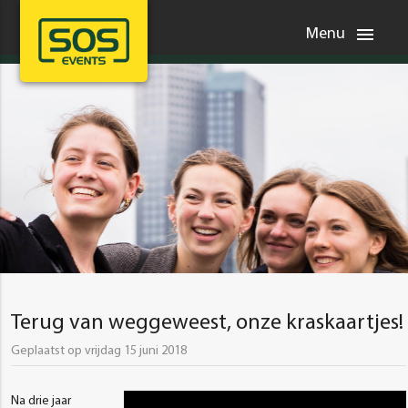
menu
Menu
Terug van weggeweest, onze kraskaartjes!
Geplaatst op vrijdag 15 juni 2018
Na drie jaar