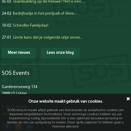
05-03
Teambuilding op de Veluwe? Het is een ...
24-02
Bedrijfsuitje in het pretpark of diere...
10-02
Schindler Familyday!
27-01
Grote kans dat je volgende uitje onvei...
Meer nieuws
Lees onze blog
SOS Events
Garderenseweg 134
3888 LD Uddel
Onze website maakt gebruik van cookies.
T: 0577-401506
SOSEvents.nl maakt altijd gebruik van functionele en analytische cookies (en
info@sosevents.nl
daarmee vergelijkbare technieken). Voor sommige cookies hebben wij uw
toestemming nodig, bijvoorbeeld om u een optimale bezoekerservaring te
bieden en om uw surfgedrag te meten. Door op ‘Accepteren’ te klikken gaat u
hiermee akkoord.