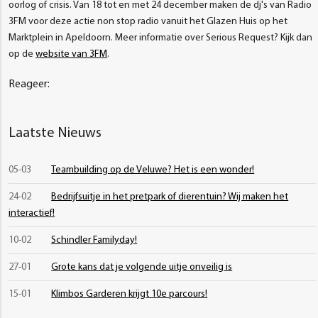
oorlog of crisis. Van 18 tot en met 24 december maken de dj's van Radio
3FM voor deze actie non stop radio vanuit het Glazen Huis op het
Marktplein in Apeldoorn. Meer informatie over Serious Request? Kijk dan
op de
website van 3FM
.
Reageer:
Laatste Nieuws
05-03
Teambuilding op de Veluwe? Het is een wonder!
24-02
Bedrijfsuitje in het pretpark of dierentuin? Wij maken het
interactief!
10-02
Schindler Familyday!
27-01
Grote kans dat je volgende uitje onveilig is
15-01
Klimbos Garderen krijgt 10e parcours!