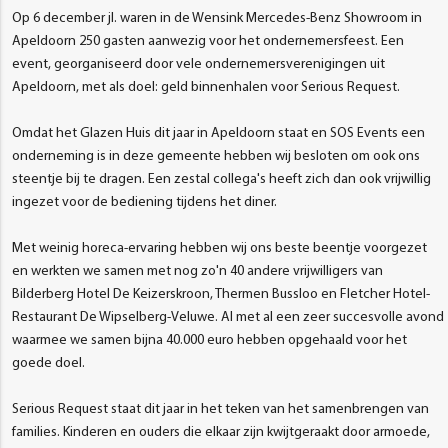
Op 6 december jl. waren in de Wensink Mercedes-Benz Showroom in
Apeldoorn 250 gasten aanwezig voor het ondernemersfeest. Een
event, georganiseerd door vele ondernemersverenigingen uit
Apeldoorn, met als doel: geld binnenhalen voor Serious Request.
Omdat het Glazen Huis dit jaar in Apeldoorn staat en SOS Events een
onderneming is in deze gemeente hebben wij besloten om ook ons
steentje bij te dragen. Een zestal collega's heeft zich dan ook vrijwillig
ingezet voor de bediening tijdens het diner.
Met weinig horeca-ervaring hebben wij ons beste beentje voorgezet
en werkten we samen met nog zo'n 40 andere vrijwilligers van
Bilderberg Hotel De Keizerskroon, Thermen Bussloo en Fletcher Hotel-
Restaurant De Wipselberg-Veluwe. Al met al een zeer succesvolle avond
waarmee we samen bijna 40.000 euro hebben opgehaald voor het
goede doel.
Serious Request staat dit jaar in het teken van het samenbrengen van
families. Kinderen en ouders die elkaar zijn kwijtgeraakt door armoede,