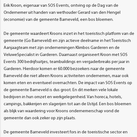
Erik Kroon, eigenaar van SOS Events, ontving op de Dag van de
Ondernemer uit handen van wethouder Gerard van den Hengel
(economie) van de gemeente Barneveld, een bos bloemen.
De gemeente waardeert Kroons inzet in het toeristisch platform van de
gemeente (Go Barneveld) en zijn actieve deelname in het Toeristisch
Aanjaagteam met zijn ondernemingen Klimbos Garderen en de
VeluweSpecialist in Garderen. Daarnaast organiseert Kroon met SOS
Events 300 bedrijfsuitjes, teambuildings en vergaderbreaks per jaar in
Garderen. Hierdoor komen er 60.000 bezoekers naar de gemeente
Barneveld die niet alleen Kroons activiteiten ondernemen, maar ook
komen eten en eventueel overnachten. De impact van SOS Events op
de gemeente Barneveld is dus groot. En dit merken vele lokale
bedrijven in hun omzet en werkgelegenheid. Van horeca, hotels,
campings, bakkerijen en slagerijen tot aan de IJstijd. Een bos bloemen
als blijk van waardering voor Kroons ondernemerschap vond de
gemeente dan ook zeker op zijn plaats.
De gemeente Barneveld investeert fors in de toeristische sector en