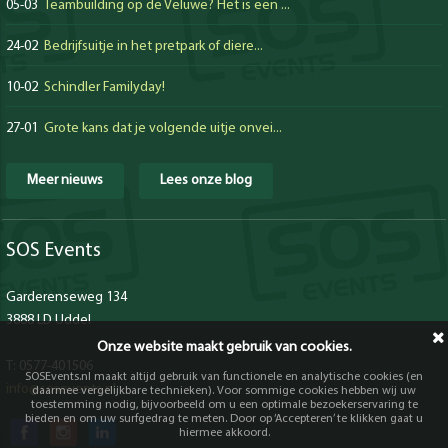
05-03
Teambuilding op de Veluwe? Het is een ...
24-02
Bedrijfsuitje in het pretpark of diere...
10-02
Schindler Familyday!
27-01
Grote kans dat je volgende uitje onvei...
Meer nieuws
Lees onze blog
SOS Events
Garderenseweg 134
3888 LD Uddel
Onze website maakt gebruik van cookies.
T: 0577-401506
SOSEvents.nl maakt altijd gebruik van functionele en analytische cookies (en
info@sosevents.nl
daarmee vergelijkbare technieken). Voor sommige cookies hebben wij uw
toestemming nodig, bijvoorbeeld om u een optimale bezoekerservaring te
bieden en om uw surfgedrag te meten. Door op ‘Accepteren’ te klikken gaat u
hiermee akkoord.