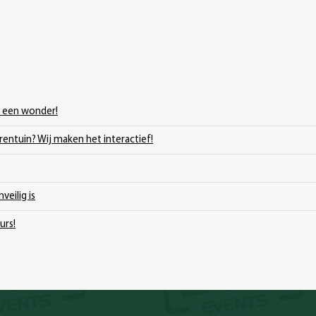
s een wonder!
erentuin? Wij maken het interactief!
veilig is
urs!