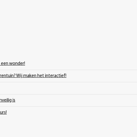
s een wonder!
erentuin? Wij maken het interactief!
veilig is
urs!