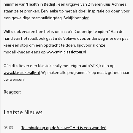
nummer van ‘Health in Bedrijf´, een uitgave van ZilverenKruis Achmea,
staan ze te pronken. Een leuke tip met als doel: inspiratie op doen voor
een geweldige teambuildingdag. Bekijk het
hier
!
Wilt u ook ervaren hoe het is om in zo´n Coopertje te rijden? Aan de
hand van het roadbook gaat u de Veluwe over, onderweg is er een paar
keer een stop om een opdracht te doen. Kijk voor al onze
mogelijkheden eens op
www.miniclassictour.nl
Of rijdt u liever een klassieke rally met eigen auto´s? Kijk dan op
www.klassiekerally.nl
. Wij maken alle programma´s op maat, geheel naar
uw wensen!
Reageer:
Laatste Nieuws
05-03
Teambuilding op de Veluwe? Het is een wonder!