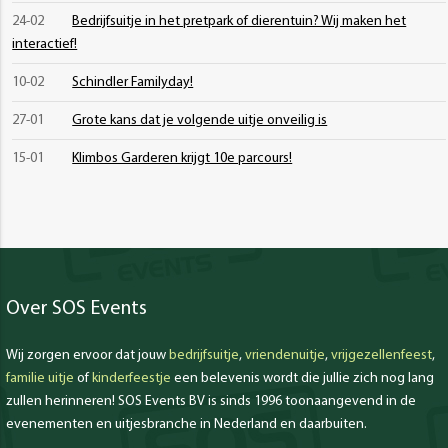
24-02
Bedrijfsuitje in het pretpark of dierentuin? Wij maken het
interactief!
10-02
Schindler Familyday!
27-01
Grote kans dat je volgende uitje onveilig is
15-01
Klimbos Garderen krijgt 10e parcours!
Over SOS Events
Wij zorgen ervoor dat jouw
bedrijfsuitje
,
vriendenuitje
,
vrijgezellenfeest
,
familie uitje
of
kinderfeestje
een belevenis wordt die jullie zich nog lang
zullen herinneren! SOS Events BV is sinds 1996 toonaangevend in de
evenementen en uitjesbranche in Nederland en daarbuiten.