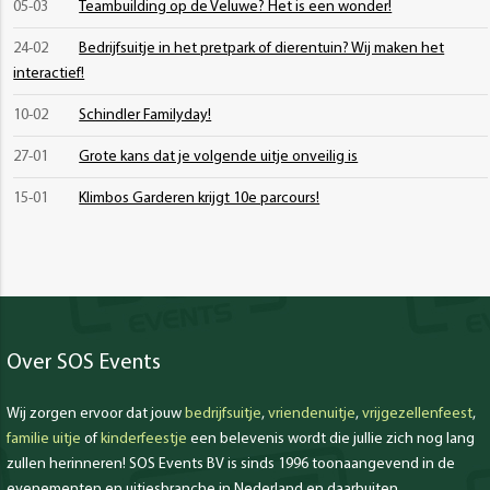
05-03
Teambuilding op de Veluwe? Het is een wonder!
24-02
Bedrijfsuitje in het pretpark of dierentuin? Wij maken het
interactief!
10-02
Schindler Familyday!
27-01
Grote kans dat je volgende uitje onveilig is
15-01
Klimbos Garderen krijgt 10e parcours!
Over SOS Events
Wij zorgen ervoor dat jouw
bedrijfsuitje
,
vriendenuitje
,
vrijgezellenfeest
,
familie uitje
of
kinderfeestje
een belevenis wordt die jullie zich nog lang
zullen herinneren! SOS Events BV is sinds 1996 toonaangevend in de
evenementen en uitjesbranche in Nederland en daarbuiten.