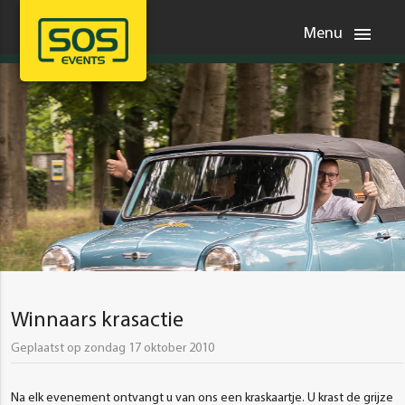
menu
Menu
Winnaars krasactie
Geplaatst op zondag 17 oktober 2010
Na elk evenement ontvangt u van ons een kraskaartje. U krast de grijze