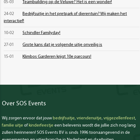
05-03
Teambuilding op de Veluwe? Het is een wonder!
24-02
Bedrijfsuitje in het pretpark of dierentuin? Wij maken het
interactief!
10-02
Schindler Familyday!
27-01
Grote kans dat je volgende uitje onveilig is
15-01
Klimbos Garderen krijgt 10e parcours!
Over SOS Events
Wij zorgen ervoor dat jouw
bedrijfsuitje
,
vriendenuitje
,
vrijgezellenfeest
,
familie uitje
of
kinderfeestje
een belevenis wordt die jullie zich nog lang
zullen herinneren! SOS Events BV is sinds 1996 toonaangevend in de
evenementen en uitjesbranche in Nederland en daarbuiten.