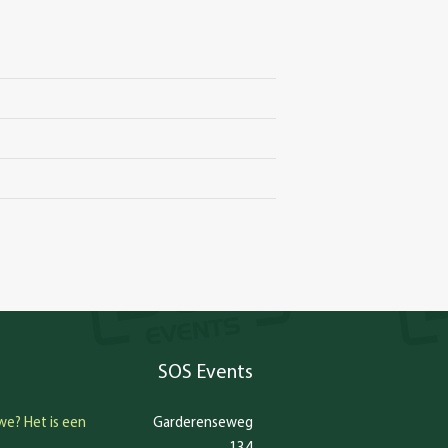
SOS Events
we? Het is een
Garderenseweg