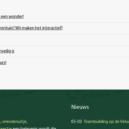
s een wonder!
erentuin? Wij maken het interactief!
veilig is
urs!
Nieuws
e
,
vriendenuitje
,
05-03
Teambuilding op de Velu