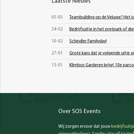
Laatste Nieuws
05-03
Teambuilding op de Veluwe? Het i
24-02
Bedrijfsuitje in het pretpark of di
10-02
Schindler Familyday!
27-01
Grote kans dat je volgende uitje on
15-01
Klimbos Garderen krijgt 10e parco
Over SOS Events
Wij zorgen ervoor dat jouw
bedrijfsuitj