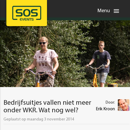
menu
Menu
Bedrijfsuitjes vallen niet meer
Door:
Erik Kroon
onder WKR. Wat nog wel?
Geplaatst op maandag 3 november 2014