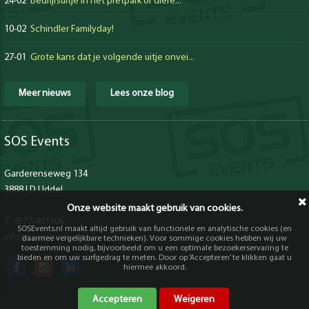
24-02
Bedrijfsuitje in het pretpark of diere...
10-02
Schindler Familyday!
27-01
Grote kans dat je volgende uitje onvei...
Meer nieuws
Lees onze blog
SOS Events
Garderenseweg 134
3888 LD Uddel
Onze website maakt gebruik van cookies.
T: 0577-401506
SOSEvents.nl maakt altijd gebruik van functionele en analytische cookies (en
info@sosevents.nl
daarmee vergelijkbare technieken). Voor sommige cookies hebben wij uw
toestemming nodig, bijvoorbeeld om u een optimale bezoekerservaring te
bieden en om uw surfgedrag te meten. Door op ‘Accepteren’ te klikken gaat u
hiermee akkoord.
Accepteren
Weigeren