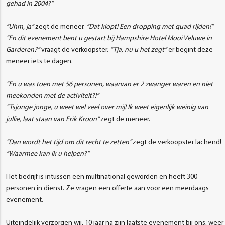
gehad in 2004?”
“Uhm, ja”
zegt de meneer.
“Dat klopt! Een dropping met quad rijden!”
“En dit evenement bent u gestart bij Hampshire Hotel Mooi Veluwe in
Garderen?”
vraagt de verkoopster.
“Tja, nu u het zegt”
er begint deze
meneer iets te dagen.
“En u was toen met 56 personen, waarvan er 2 zwanger waren en niet
meekonden met de activiteit?!”
“Tsjonge jonge, u weet wel veel over mij! Ik weet eigenlijk weinig van
jullie, laat staan van Erik Kroon”
zegt de meneer.
“Dan wordt het tijd om dit recht te zetten”
zegt de verkoopster lachend!
“Waarmee kan ik u helpen?”
Het bedrijf is intussen een multinational geworden en heeft 300
personen in dienst. Ze vragen een offerte aan voor een meerdaags
evenement.
Uiteindelijk verzorgen wij, 10 jaar na zijn laatste evenement bij ons, weer