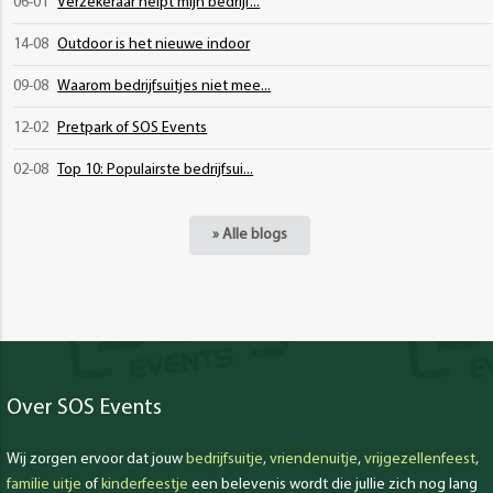
06-01
Verzekeraar helpt mijn bedrijf...
14-08
Outdoor is het nieuwe indoor
09-08
Waarom bedrijfsuitjes niet mee...
12-02
Pretpark of SOS Events
02-08
Top 10: Populairste bedrijfsui...
» Alle blogs
Over SOS Events
Wij zorgen ervoor dat jouw
bedrijfsuitje
,
vriendenuitje
,
vrijgezellenfeest
,
familie uitje
of
kinderfeestje
een belevenis wordt die jullie zich nog lang