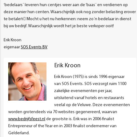
‘bedelaars´ leveren hun centjes weer aan de ‘baas´ en verdienen op
deze manier hun centen. Waarschijnlijk ook nog zonder belasting erover
te betalen⃛ Mocht u het nu herkennen: neem zo´n bedelaar in dienst
bij uw bedrijf. Waarschijnlijk wordt het je beste verkoper ooit!
Erik Kroon
eigenaar
SOS Events BV
Erik Kroon
Erik Kroon (1975) is sinds 1996 eigenaar
van SOS Events. SOS verzorgt ruim 1100
zakelijke evenementen per jaar,
uitsluitend vanaf hotels en restaurants
veelal op de Veluwe. Deze evenementen
worden grotendeels via 70 websites gegenereerd, waarvan
www.bedrijfsfeest.nl
de grootste is. Erik was in 2006 finalist
Entrepreneur of the Year en in 2003 finalist ondernemer van
Gelderland.