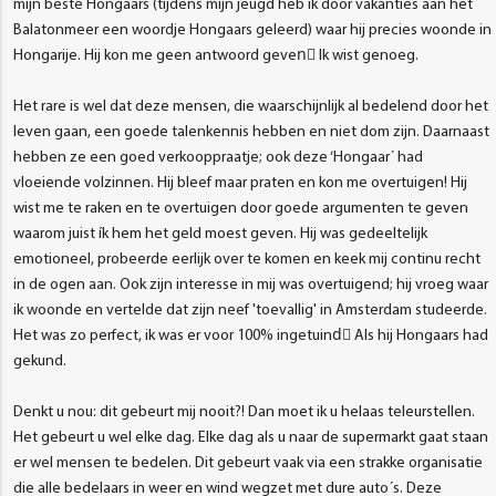
mijn beste Hongaars (tijdens mijn jeugd heb ik door vakanties aan het
Balatonmeer een woordje Hongaars geleerd) waar hij precies woonde in
Hongarije. Hij kon me geen antwoord geven⃛ Ik wist genoeg.
Het rare is wel dat deze mensen, die waarschijnlijk al bedelend door het
leven gaan, een goede talenkennis hebben en niet dom zijn. Daarnaast
hebben ze een goed verkooppraatje; ook deze ‘Hongaar´ had
vloeiende volzinnen. Hij bleef maar praten en kon me overtuigen! Hij
wist me te raken en te overtuigen door goede argumenten te geven
waarom juist ík hem het geld moest geven. Hij was gedeeltelijk
emotioneel, probeerde eerlijk over te komen en keek mij continu recht
in de ogen aan. Ook zijn interesse in mij was overtuigend; hij vroeg waar
ik woonde en vertelde dat zijn neef 'toevallig' in Amsterdam studeerde.
Het was zo perfect, ik was er voor 100% ingetuind⃛ Als hij Hongaars had
gekund.
Denkt u nou: dit gebeurt mij nooit?! Dan moet ik u helaas teleurstellen.
Het gebeurt u wel elke dag. Elke dag als u naar de supermarkt gaat staan
er wel mensen te bedelen. Dit gebeurt vaak via een strakke organisatie
die alle bedelaars in weer en wind wegzet met dure auto´s. Deze