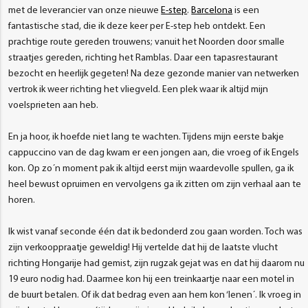
met de leverancier van onze nieuwe
E-step
.
Barcelona
is een
fantastische stad, die ik deze keer per E-step heb ontdekt. Een
prachtige route gereden trouwens; vanuit het Noorden door smalle
straatjes gereden, richting het Ramblas. Daar een tapasrestaurant
bezocht en heerlijk gegeten! Na deze gezonde manier van netwerken
vertrok ik weer richting het vliegveld. Een plek waar ik altijd mijn
voelsprieten aan heb.
En ja hoor, ik hoefde niet lang te wachten. Tijdens mijn eerste bakje
cappuccino van de dag kwam er een jongen aan, die vroeg of ik Engels
kon. Op zo´n moment pak ik altijd eerst mijn waardevolle spullen, ga ik
heel bewust opruimen en vervolgens ga ik zitten om zijn verhaal aan te
horen.
Ik wist vanaf seconde één dat ik bedonderd zou gaan worden. Toch was
zijn verkooppraatje geweldig! Hij vertelde dat hij de laatste vlucht
richting Hongarije had gemist, zijn rugzak gejat was en dat hij daarom nu
19 euro nodig had. Daarmee kon hij een treinkaartje naar een motel in
de buurt betalen. Of ik dat bedrag even aan hem kon ‘lenen´. Ik vroeg in