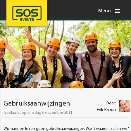
menu
Menu
Gebruiksaanwijzingen
Door:
Erik Kroon
Geplaatst op dinsdag 6 december 2011
Wij mannen lezen geen gebruiksaanwijzingen. Want waarom zullen we?