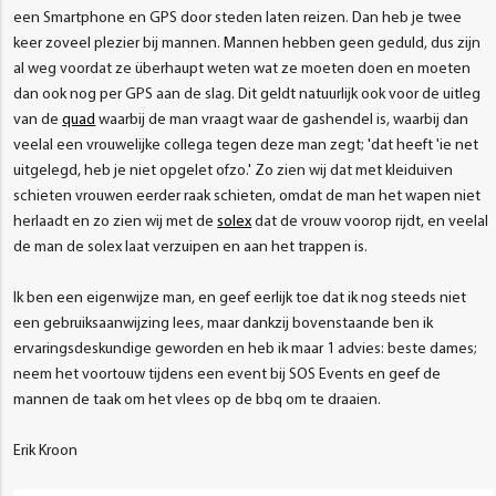
een Smartphone en GPS door steden laten reizen. Dan heb je twee
keer zoveel plezier bij mannen. Mannen hebben geen geduld, dus zijn
al weg voordat ze überhaupt weten wat ze moeten doen en moeten
dan ook nog per GPS aan de slag. Dit geldt natuurlijk ook voor de uitleg
van de
quad
waarbij de man vraagt waar de gashendel is, waarbij dan
veelal een vrouwelijke collega tegen deze man zegt; 'dat heeft 'ie net
uitgelegd, heb je niet opgelet ofzo.' Zo zien wij dat met kleiduiven
schieten vrouwen eerder raak schieten, omdat de man het wapen niet
herlaadt en zo zien wij met de
solex
dat de vrouw voorop rijdt, en veelal
de man de solex laat verzuipen en aan het trappen is.
Ik ben een eigenwijze man, en geef eerlijk toe dat ik nog steeds niet
een gebruiksaanwijzing lees, maar dankzij bovenstaande ben ik
ervaringsdeskundige geworden en heb ik maar 1 advies: beste dames;
neem het voortouw tijdens een event bij SOS Events en geef de
mannen de taak om het vlees op de bbq om te draaien.
Erik Kroon