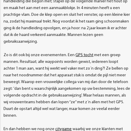
handleiding die begon met; stapel op de volgende manier het hout op
en maak het aan met een aanmaakblokje. In 4 minuten heeft u een
prachtige vlam. Doe de klep open en sluit het venster, op een kleine kier
na, zodat hij maximaal trekt. Nog voordat ik het raam ging schoonmaken
ging ik de handleiding opvolgen, en ja hoor: na 2 jaar kwam ik er achter
dat ik de haard verkeerd aanmaakte. Mannen lezen geen
gebruiksaanwijzing.
Zo is dit ook bij onze evenementen. Een
GPS tocht
met een groep
mannen. Resultaat; alle waypoints worden gewist, iedereen loopt
achter 1 man aan, want hij werkt wel vaker met zo´n ding?! Ze bellen op
naar het noodnummer dat het apparaat stuk is omdat de pijl niet meer
beweegt. Waarop een vrouwelijke collega van mij dan door de telefoon
zegt: 'dan bent u waarschijnlijk aangekomen op uw bestemming, lees de
volgende opdracht in de gebruiksaanwijzing'. Maar helaas mannen, als
wij vrouwenteams hebben dan lopen “ze” met z´n allen met het GPS.
Duurt de opstart altijd wel wat langer, maar komen ze veelal eerder
binnen.
En dan hebben we nog onze
citygame
waarbij we onze klanten met