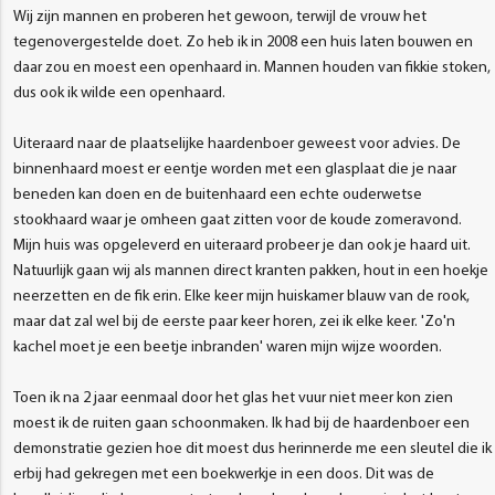
Wij zijn mannen en proberen het gewoon, terwijl de vrouw het
tegenovergestelde doet. Zo heb ik in 2008 een huis laten bouwen en
daar zou en moest een openhaard in. Mannen houden van fikkie stoken,
dus ook ik wilde een openhaard.
Uiteraard naar de plaatselijke haardenboer geweest voor advies. De
binnenhaard moest er eentje worden met een glasplaat die je naar
beneden kan doen en de buitenhaard een echte ouderwetse
stookhaard waar je omheen gaat zitten voor de koude zomeravond.
Mijn huis was opgeleverd en uiteraard probeer je dan ook je haard uit.
Natuurlijk gaan wij als mannen direct kranten pakken, hout in een hoekje
neerzetten en de fik erin. Elke keer mijn huiskamer blauw van de rook,
maar dat zal wel bij de eerste paar keer horen, zei ik elke keer. 'Zo'n
kachel moet je een beetje inbranden' waren mijn wijze woorden.
Toen ik na 2 jaar eenmaal door het glas het vuur niet meer kon zien
moest ik de ruiten gaan schoonmaken. Ik had bij de haardenboer een
demonstratie gezien hoe dit moest dus herinnerde me een sleutel die ik
erbij had gekregen met een boekwerkje in een doos. Dit was de