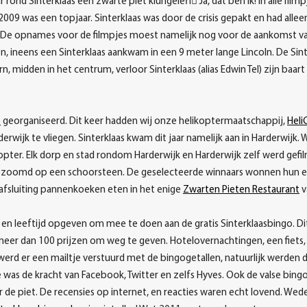
aar rond Sinterklaas een zwarte piet klungelen⃛ Ja, dat ben ik! In alle fil
2009 was een topjaar. Sinterklaas was door de crisis gepakt en had alle
 De opnames voor de filmpjes moest namelijk nog voor de aankomst va
n, ineens een Sinterklaas aankwam in een 9 meter lange Lincoln. De Sint
midden in het centrum, verloor Sinterklaas (alias Edwin Tel) zijn baart
o
georganiseerd. Dit keer hadden wij onze helikoptermaatschappij,
Heli
erwijk te vliegen. Sinterklaas kwam dit jaar namelijk aan in Harderwij
ter. Elk dorp en stad rondom Harderwijk en Harderwijk zelf werd gefilm
gezoomd op een schoorsteen. De geselecteerde winnaars wonnen hun eer
afsluiting pannenkoeken eten in het enige
Zwarten Pieten Restaurant
v
 en leeftijd opgeven om mee te doen aan de gratis Sinterklaasbingo. Di
 meer dan 100 prijzen om weg te geven. Hotelovernachtingen, een fiets, 
g werd er een mailtje verstuurd met de bingogetallen, natuurlijk werde
was de kracht van Facebook, Twitter en zelfs Hyves. Ook de valse bin
de piet. De recensies op internet, en reacties waren echt lovend. We