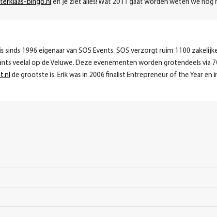
terklaas-bingo.nl
en je ziet alles! Wat 2011 gaat worden weten we nog ni
 is sinds 1996 eigenaar van SOS Events. SOS verzorgt ruim 1100 zakelijk
rants veelal op de Veluwe. Deze evenementen worden grotendeels via 
t.nl
de grootste is. Erik was in 2006 finalist Entrepreneur of the Year en