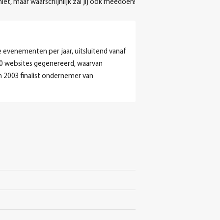
et, maar waarschijnlijk zal jij ook meedoen!
e evenementen per jaar, uitsluitend vanaf
70 websites gegenereerd, waarvan
 in 2003 finalist ondernemer van