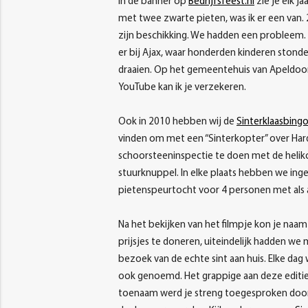
In de banner op
Bedrijfsfeest.nl
zie je elk j
met twee zwarte pieten, was ik er een van. 
zijn beschikking. We hadden een probleem.
er bij Ajax, waar honderden kinderen stonde
draaien. Op het gemeentehuis van Apeldoorn, 
YouTube kan ik je verzekeren.
Ook in 2010 hebben wij de
Sinterklaasbing
vinden om met een “Sinterkopter” over Hard
schoorsteeninspectie te doen met de helikop
stuurknuppel. In elke plaats hebben we in
pietenspeurtocht voor 4 personen met als 
Na het bekijken van het filmpje kon je naam
prijsjes te doneren, uiteindelijk hadden we
bezoek van de echte sint aan huis. Elke da
ook genoemd. Het grappige aan deze editie 
toenaam werd je streng toegesproken door 