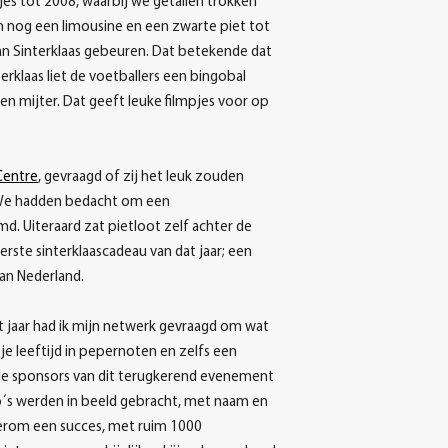
mpjes tot 2008, waarbij we getallen trokken
en nog een limousine en een zwarte piet tot
n Sinterklaas gebeuren. Dat betekende dat
erklaas liet de voetballers een bingobal
 en mijter. Dat geeft leuke filmpjes voor op
Centre
, gevraagd of zij het leuk zouden
k. We hadden bedacht om een
d. Uiteraard zat pietloot zelf achter de
ste sinterklaascadeau van dat jaar; een
an Nederland.
t jaar had ik mijn netwerk gevraagd om wat
je leeftijd in pepernoten en zelfs een
n de sponsors van dit terugkerend evenement
go´s werden in beeld gebracht, met naam en
derom een succes, met ruim 1000