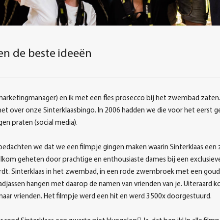
en de beste ideeën
arketingmanager) en ik met een fles prosecco bij het zwembad zaten. 
t over onze Sinterklaasbingo. In 2006 hadden we die voor het eerst ge
en praten (social media).
edachten we dat we een filmpje gingen maken waarin Sinterklaas een z
kom geheten door prachtige en enthousiaste dames bij een exclusieve vi
dt. Sinterklaas in het zwembad, in een rode zwembroek met een goude
 badjassen hangen met daarop de namen van vrienden van je. Uiteraard ko
 naar vrienden. Het filmpje werd een hit en werd 3500x doorgestuurd.