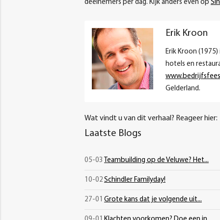
deelnemers per dag. Kijk anders even op
Sin
Erik Kroon
Erik Kroon (1975)
hotels en restau
www.bedrijfsfees
Gelderland.
Wat vindt u van dit verhaal? Reageer hier:
Laatste Blogs
05-03
Teambuilding op de Veluwe? Het...
10-02
Schindler Familyday!
27-01
Grote kans dat je volgende uit...
09-01
Klachten voorkomen? Doe een in...